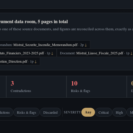
ument data room, 5 pages in total
 one of these source documents, and figures are reconciled across them, exactly as a 
orandum:
Mistral_Securite_Incendie_Memorandum.pdf
· 2p
↓
tats_Financiers_2023-2025.pdf
· 1p
↓
Document:
Mistral_Liasse_Fiscale_2025.pdf
· 1p
↓
etien_Direction.pdf
· 1p
↓
3
10
Contradictions
Risks & flags
D
Any
ictions
Risks & flags
Discarded
SEVERITY
Critical
High
M