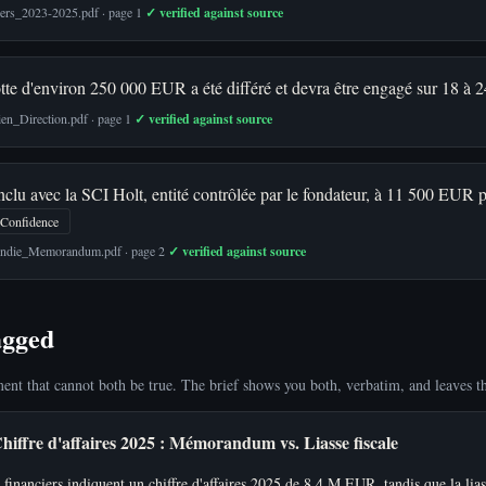
iers_2023-2025.pdf · page 1
✓ verified against source
tte d'environ 250 000 EUR a été différé et devra être engagé sur 18 à 
en_Direction.pdf · page 1
✓ verified against source
nclu avec la SCI Holt, entité contrôlée par le fondateur, à 11 500 EUR 
Confidence
cendie_Memorandum.pdf · page 2
✓ verified against source
agged
nt that cannot both be true. The brief shows you both, verbatim, and leaves t
hiffre d'affaires 2025 : Mémorandum vs. Liasse fiscale
inanciers indiquent un chiffre d'affaires 2025 de 8,4 M EUR, tandis que la lias