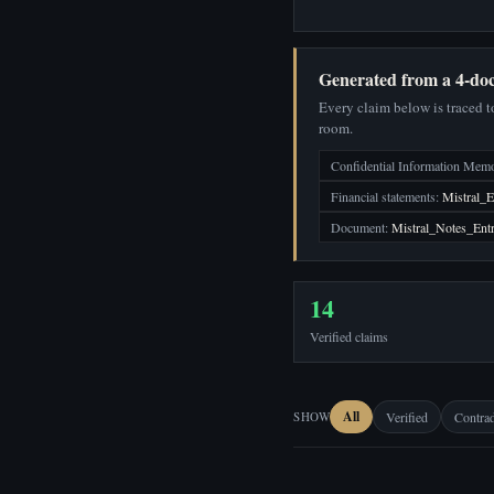
Generated from a 4-doc
Every claim below is traced to
room.
Confidential Information Mem
Financial statements:
Mistral_E
Document:
Mistral_Notes_Entr
14
Verified claims
All
SHOW
Verified
Contrad