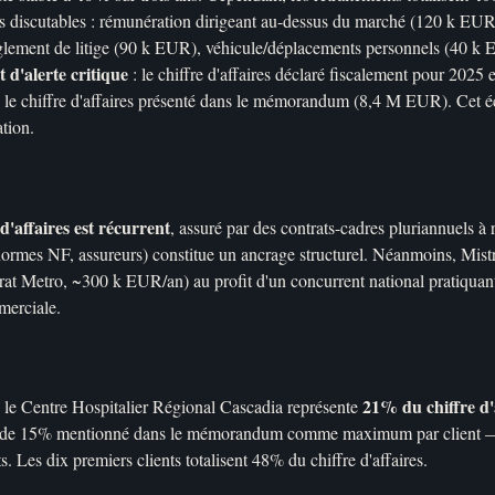
 discutables : rémunération dirigeant au-dessus du marché (120 k EU
èglement de litige (90 k EUR), véhicule/déplacements personnels (40 k 
t d'alerte critique
: le chiffre d'affaires déclaré fiscalement pour 2025 
e chiffre d'affaires présenté dans le mémorandum (8,4 M EUR). Cet éca
ation.
d'affaires est récurrent
, assuré par des contrats-cadres pluriannuels à 
normes NF, assureurs) constitue un ancrage structurel. Néanmoins, Mist
rat Metro, ~300 k EUR/an) au profit d'un concurrent national pratiquant 
merciale.
21% du chiffre d'
 le Centre Hospitalier Régional Cascadia représente
uil de 15% mentionné dans le mémorandum comme maximum par client —
. Les dix premiers clients totalisent 48% du chiffre d'affaires.