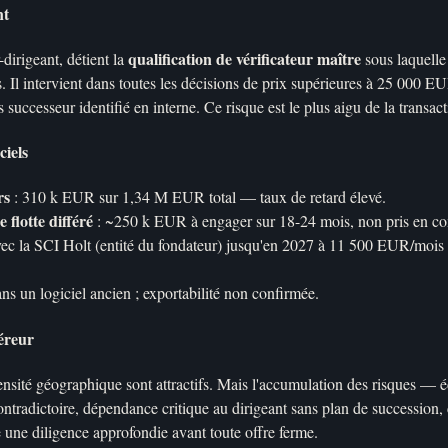
nt
qualification de vérificateur maître
irigeant, détient la
sous laquelle 
. Il intervient dans toutes les décisions de prix supérieures à 25 000 E
s successeur identifié en interne. Ce risque est le plus aigu de la transact
ciels
rs
: 310 k EUR sur 1,34 M EUR total — taux de retard élevé.
flotte différé
: ~250 k EUR à engager sur 18-24 mois, non pris en com
ec la SCI Holt (entité du fondateur) jusqu'en 2027 à 11 500 EUR/mois
ns un logiciel ancien ; exportabilité non confirmée.
éreur
densité géographique sont attractifs. Mais l'accumulation des risques — éc
tradictoire, dépendance critique au dirigeant sans plan de succession, ca
e une diligence approfondie avant toute offre ferme.