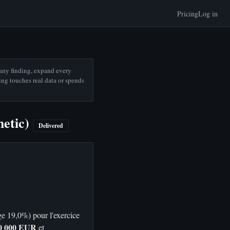
Pricing
Log in
 any finding, expand every
hing touches real data or spends
hetic)
Delivered
e 19,0%) pour l'exercice
0 000 EUR
et