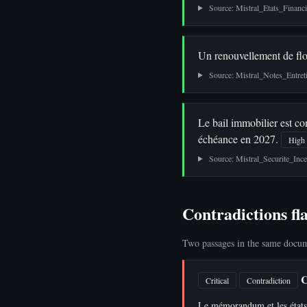
Source: Mistral_Etats_Financ
Un renouvellement de flo
Source: Mistral_Notes_Entreti
Le bail immobilier est co
échéance en 2027.
High 
Source: Mistral_Securite_In
Contradictions fl
Two passages in the same docume
C
Critical
Contradiction
Le mémorandum et les états f