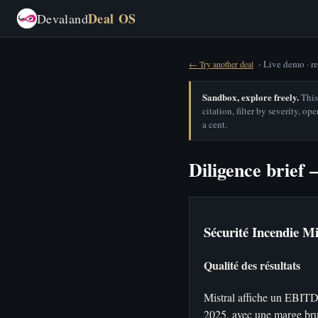
Deal OS
Devaland
·
Live demo · re
← Try another deal
Sandbox, explore freely.
This 
citation, filter by severity, o
a cent.
Diligence brief
Sécurité Incendie 
Qualité des résultats
Mistral affiche un EBITD
2025, avec une marge bru