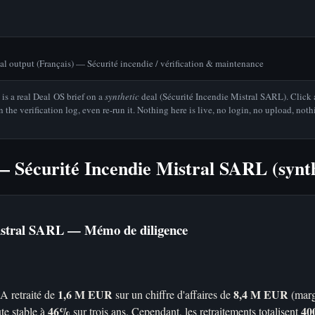
al output (Français) — Sécurité incendie / vérification & maintenance
is a real Deal OS brief on a
synthetic
deal (Sécurité Incendie Mistral SARL). Click
pen the verification log, even re-run it. Nothing here is live, no login, no upload, not
 — Sécurité Incendie Mistral SARL (synt
Mistral SARL — Mémo de diligence
1,6 M EUR
8,4 M EUR
A retraité de
sur un chiffre d'affaires de
(marg
46%
40
te stable à
sur trois ans. Cependant, les retraitements totalisent