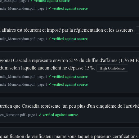
le_2025.pdf · page 1
✓ verified against source
cendie_Memorandum.pdf · page 1
✓ verified against source
affaires est récurrent et imposé par la réglementation et les assureurs.
cendie_Memorandum.pdf · page 1
✓ verified against source
gional Cascadia représente environ 21% du chiffre d'affaires (1,76 M E
dum selon laquelle aucun client ne dépasse 15%.
High Confidence
cendie_Memorandum.pdf · page 1
✓ verified against source
cendie_Memorandum.pdf · page 1
✓ verified against source
retien que Cascadia représente 'un peu plus d'un cinquième de l'activit
en_Direction.pdf · page 1
✓ verified against source
alification de vérificateur maître sous laquelle plusieurs certifications 