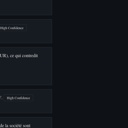
High Confidence
UR), ce qui contredit
é'.
High Confidence
de la société sont