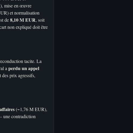
R), mise en œuvre
EUR) et normalisation
8,10 M EUR
est de
, soit
rt non expliqué doit être
reconduction tacite. La
perdu un appel
ral a
des prix agressifs,
affaires
(~1,76 M EUR),
 une contradiction