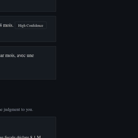
24 mois.
High Confidence
par mois, avec une
he judgment to you.
se fiscale déclare 8,1 M